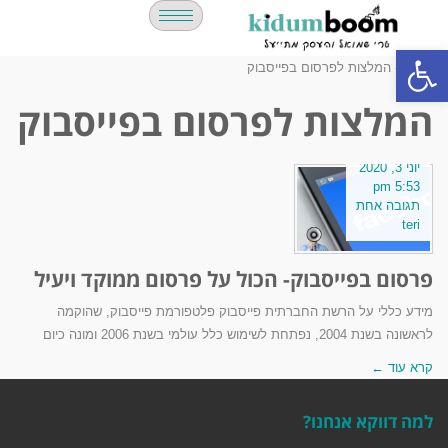
פתח סרגל נגישות
ראשי
»
המלצות לפרסום בפייסבוק
המלצות לפרסום בפייסבוק
יוני 3, 2020
5:53 pm
תגובה אחת
teri
פרסום בפייסבוק- הכול על פרסום ממוקד ויעיל
מידע כללי על הרשת החברתית פייסבוק פלטפורמת פייסבוק, שהוקמה
לראשונה בשנת 2004, נפתחת לשימוש כלל עולמי בשנת 2006 ומונה כיום
קרא עוד ←
למה דווקא אנחנו?