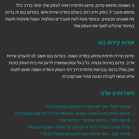
כי כשאתה מחפש קידום, מיתוג ותדמית ראויה לעסק שלך אתה בדרך כלל
מחפש מעבר ל: ניסיון, וידע רחב בעולם המדיה שירות אישי, בקידום בום זה בדיוק
מה שאנחנו מבצעים ובנוסף מעת לעת מעבירים המלצות ועצות שיווקיות חזקות
במיוחד שיכולים למנף את העסק שלך
אודות קידום בום
קידום ויצירת תדמית ומיתוג במדיה השונה. בקידום בום חשוב לנו להעניק: שירות
אדיב, קידום באיכות גבוהה. כל בעל עסק שמעוניין לרענן את בית העסק בזכות
תוכן ומלל ברמה ובנראות מיוחדת דרך דפי העסק והמדיה השונה מוזמן לפנות
אלינו עכשיו לקבלת הצעת מחיר אטרקטיבית.
השירותים שלנו
שיווק דיגיטלי- איך הוא מצליח להעצים עסקים רבים?
פרסום באינטרנט לעסקים קטנים- המלצות על דרכי פרסום אפקטיביים
פרסום סמוי – כנראה שמדובר "בתחום אפור"
קידום אורגני בגוגל-דניאל זריהן עונה על שאלות חשובות במיוחד
שירותי תוכן – איזה שירותי תוכן לאינטרנט מומלץ לבחור?